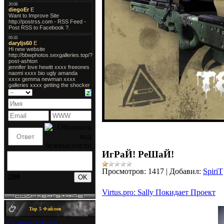
ИгРаЙ! РеШаЙ!
Просмотров:
1417
|
Добавил:
SpiriT
200
Virtus.pro: Sally Покидает Проект
Top 5 Файлов
Скачать CS 1.6