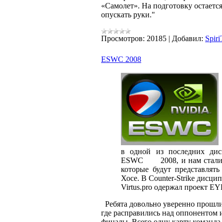
«Самолет». На подготовку остается
опускать руки."
Просмотров:
20185
|
Добавил:
Spiri
ESWC 2008
в одной из последних дис
ESWC 2008, и нам стали из
которые будут представлят
Хосе. В Counter-Strike дисц
Virtus.pro одержал проект EYE
Ребята довольно уверенно прошли 
где расправились над оппонентом и
финалы. Всего одну карту команда 