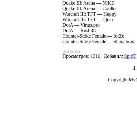
Quake III: Arena — NIKE
Quake III: Arena — Cooller
Warcraft III: TFT — Happy
Warcraft III: TFT — Quai
DotA — Virtus.pro
DotA — Rush3D
Counter-Strike Female — forZe
Counter-Strike Female — Shara.bros
Просмотров:
1310
|
Добавил:
SpiriT
1
Copyright My