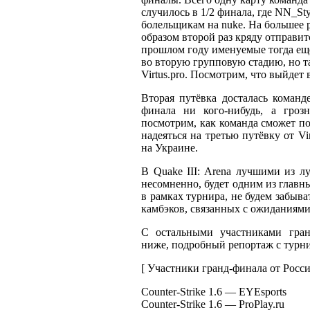
случилось в 1/2 финала, где NN_S
болельщикам на nuke. На большее р
образом второй раз кряду отправ
прошлом году именуемые тогда ещё
во вторую групповую стадию, но та
Virtus.pro. Посмотрим, что выйдет в
Вторая путёвка досталась команде
финала ни кого-нибудь, а гроз
посмотрим, как команда сможет по
надеяться на третью путёвку от Vi
на Украине.
В Quake III: Arena лучшими из л
несомненно, будет одним из главн
в рамках турнира, не будем забыва
камбэков, связанных с ожиданиями
С остальными участниками гран
ниже, подробный репортаж с турнир
[ Участники гранд-финала от Росси
Counter-Strike 1.6 — EYEsports
Counter-Strike 1.6 — ProPlay.ru