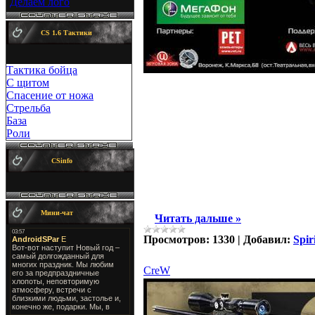
Делаем лого
CS 1.6 Тактики
Тактика бойца
26-27 июля
(суббота-воскресен
С щитом
пройдут региональные отборочные
Спасение от ножа
Стрельба
Взнос с команды:
1500 руб. (без п
База
Система проведения:
зависит от к
Роли
Регистрация:
CSinfo
Предварительная регистрация только
В письме указать город, название 
С 9:00 до 10:00 проходит регистра
Мини-чат
...
Читать дальше »
Просмотров:
1330
|
Добавил:
Spir
CreW