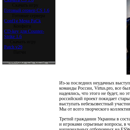
Скачать игру
Готовый сервер CS 1.6
Готовые сервера
Сonf1g Mega PaCk
Конфиги
CD-key для Counter-
Strike 1.6
Скачать игру
Patch v29
Патчи
Из-за последних неудачных высту
команды России, Virtus.pro, все бы
надеялись, что этого не будет, но
российский проект покидает старый
выступать небезызвестный участни
Мы от всего творческого коллектив
Третий гражданин Украины в соста
и игроками серьезные вопросы, в 
национальных отборочных на ESWC