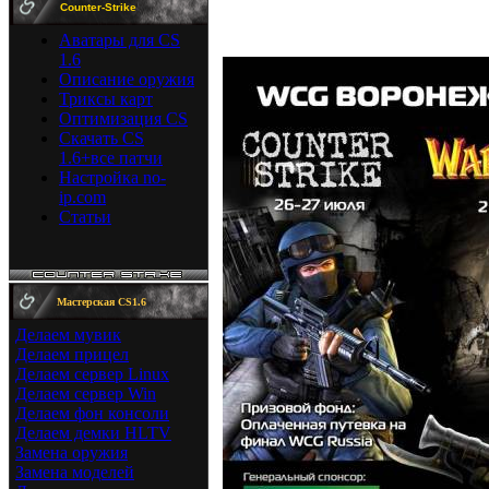
C
ounter-Strike
"ИНТЕРНЕТИКА"
Аватары для CS
Дата:
23-06-2008 09:06
1.6
Описание оружия
Триксы карт
Оптимизация CS
Скачать CS
1.6+все патчи
Настройка no-
ip.com
Статьи
Мастерская CS1.6
Делаем мувик
Делаем прицел
Делаем сервер Linux
Делаем сервер Win
Делаем фон консоли
Делаем демки HLTV
Замена оружия
Замена моделей