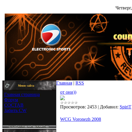
Четверг,
Главная
|
RSS
Меню сайта
от они))
Главная страница
Форум
СОСТАВ
Просмотров:
2453
|
Добавил:
SpiriT
Забить CW
WCG Voronezh 2008
WCG Voronezh 2008 р
соревнования по COUNTER