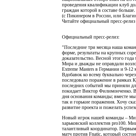
проведения квалификации клуб дол
граждан которой в составе больше.
(c Пикинером в России, или Благи
Читайте официальный пресс-релиз
Официальный пресс-релиз:
"Последние три месяца наша коман
форме, результаты на крупных сор
доказательство. Весной этого года
Мира и дважды не оправдали возло
Extreme Masters в Германии и 9-12
Вдобавок ко всему буквально чере
последовало поражение в рамках Ку
последних событий мы приняли для
покидает Виктор Филимонченко. Вит
дня основания команды; вместе мы
так и горькие поражения. Хочу ска
развитие проекта и пожелать успе
Новый игрок нашей команды – Мих
харьковский коллектив pro100. Ми
талантливый координатор. Первым 
матч против Fnatic, который состо